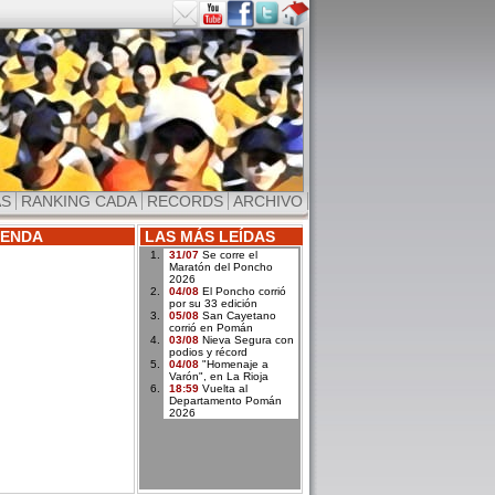
AS
RANKING CADA
RECORDS
ARCHIVO
ENDA
LAS MÁS LEÍDAS
31/07
Se corre el
Maratón del Poncho
2026
04/08
El Poncho corrió
por su 33 edición
05/08
San Cayetano
corrió en Pomán
03/08
Nieva Segura con
podios y récord
04/08
"Homenaje a
Varón", en La Rioja
18:59
Vuelta al
Departamento Pomán
2026