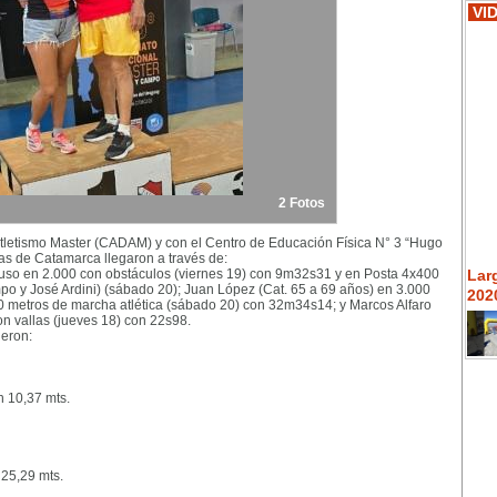
VI
2 Fotos
tletismo Master (CADAM) y con el Centro de Educación Física N° 3 “Hugo
as de Catamarca llegaron a través de:
uso en 2.000 con obstáculos (viernes 19) con 9m32s31 y en Posta 4x400
Lar
o y José Ardini) (sábado 20); Juan López (Cat. 65 a 69 años) en 3.000
2020
00 metros de marcha atlética (sábado 20) con 32m34s14; y Marcos Alfaro
n vallas (jueves 18) con 22s98.
ueron:
n 10,37 mts.
 25,29 mts.