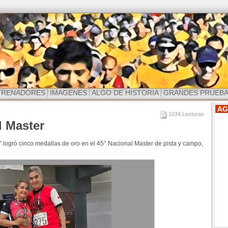
TRENADORES
IMAGENES
ALGO DE HISTORIA
GRANDES PRUEB
AG
1034 Lecturas
l Master
” logró cinco medallas de oro en el 45° Nacional Master de pista y campo,