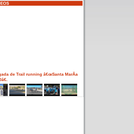
DEOS
gada de Trail running â€œSanta MarÃ­a
â€.