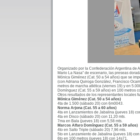
Organizado por la Confederación Argentina de A
Mario La Nasa” de escenario, las preseas dorad
Mónica Giménez (Cat. 50 a 54 años) que se imp
(con Adriana Quiroga González, Francisco Ocamp
metros de marcha atlética (viernes 19) y en 5.0
Domínguez (Cat. 55 a 59 años) en 100 metros co
Otros resultados de los representantes locales f
Mónica Giménez (Cat. 50 a 54 años)
4ta de 1.500 (sábado 20) con 6m0043.
Norma Arjona (Cat. 55 a 60 años)
4ta en Lanzamientos de Jabalina (jueves 18) co
4ta en Disco (sábado 20) con 11,20 mts.
7ma en Bala (jueves 18) con 5,58 mts.
Marcos Alfaro Domínguez (Cat. 55 a 59 años)
4to en Salto Triple (sábado 20) 7,96 mts.
5to en Lanzamiento de Jabalina (jueves 18) con
6to en 100 metros (jueves 18) con 14s71.