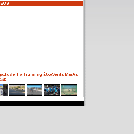
DEOS
gada de Trail running â€œSanta MarÃ­a
â€.