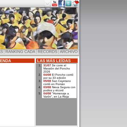
AS
RANKING CADA
RECORDS
ARCHIVO
ENDA
LAS MÁS LEÍDAS
31/07
Se corre el
Maratón del Poncho
2026
04/08
El Poncho corrió
por su 33 edición
05/08
San Cayetano
corrió en Pomán
03/08
Nieva Segura con
podios y récord
04/08
"Homenaje a
Varón", en La Rioja