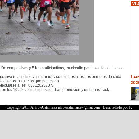
VI
 Km competitivos y 5 Km participativos, en circuito por las calles del casco
titiva (masculino y femenino) y con trofeos a los tres primeros de cada
Lar
 a todos los atletas que participen.
2020
efectuarse al Tel. 03812025287.
n los 10 atletas inscriptos, tendrán promoción y un bonus track.
Copyright 2011 AlTroteCatamarca
altrotecatamarca@gmail.com
- Desarrollado por
Fz