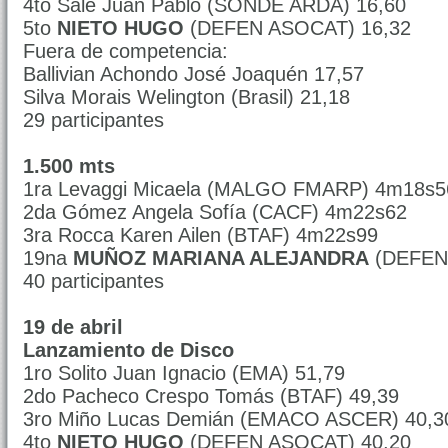
4to Sale Juan Pablo (SONDE ARDA) 16,60
5to
NIETO HUGO
(DEFEN ASOCAT) 16,32
Fuera de competencia:
Ballivian Achondo José Joaquén 17,57
Silva Morais Welington (Brasil) 21,18
29 participantes
1.500 mts
1ra Levaggi Micaela (MALGO FMARP) 4m18s5
2da Gómez Angela Sofía (CACF) 4m22s62
3ra Rocca Karen Ailen (BTAF) 4m22s99
19na
MUÑOZ MARIANA ALEJANDRA
(DEFEN
40 participantes
19 de abril
Lanzamiento de Disco
1ro Solito Juan Ignacio (EMA) 51,79
2do Pacheco Crespo Tomás (BTAF) 49,39
3ro Miño Lucas Demián (EMACO ASCER) 40,3
4to
NIETO HUGO
(DEFEN ASOCAT) 40,20