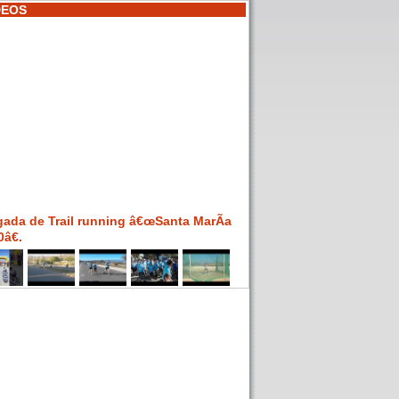
DEOS
gada de Trail running â€œSanta MarÃ­a
â€.