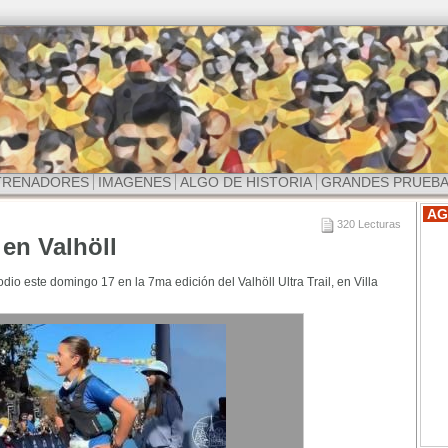
TRENADORES
IMAGENES
ALGO DE HISTORIA
GRANDES PRUEB
AG
320 Lecturas
en Valhöll
io este domingo 17 en la 7ma edición del Valhöll Ultra Trail, en Villa