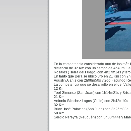
En la competencia considerada una de las más imp
distancia de 32 Km con un tiempo de 4h40m03s y 
Rosales (Tierra del Fuego) con 4h27m14s y ter
En tanto que Bera se ubicó 3ro en 21 Km con 2h
Agustín Alaniz con 2h08m50s y 2do Facundo Red
La competencia que se desarrolló en el del Vall
12 Km
Yoel Giménez (San Juan) con 1h14m21s y Brisa
21 Km
Antonia Sánchez Lagos (Chile) con 2h42m10s.
32 Km
Brian José Palacios (San Juan) con 3h26m08s.
50 Km
Sergio Pereyra (Neuquén) con 5h08m44s y Mar