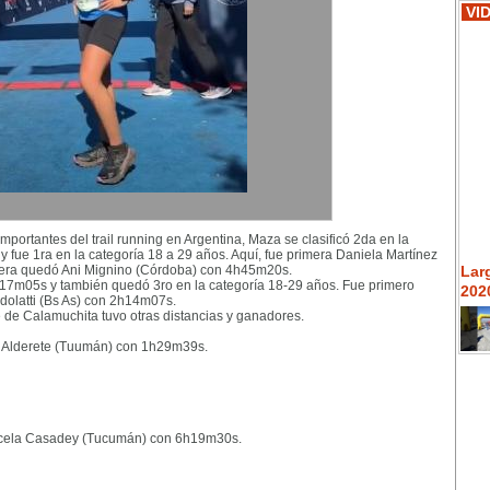
VI
ortantes del trail running en Argentina, Maza se clasificó 2da en la
fue 1ra en la categoría 18 a 29 años. Aquí, fue primera Daniela Martínez
cera quedó Ani Mignino (Córdoba) con 4h45m20s.
Lar
17m05s y también quedó 3ro en la categoría 18-29 años. Fue primero
2020
olatti (Bs As) con 2h14m07s.
e de Calamuchita tuvo otras distancias y ganadores.
 Alderete (Tuumán) con 1h29m39s.
cela Casadey (Tucumán) con 6h19m30s.