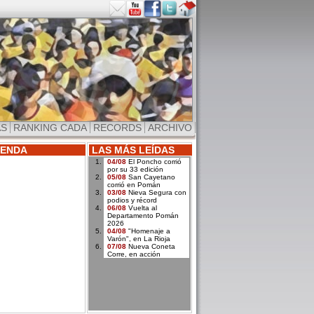
AS
RANKING CADA
RECORDS
ARCHIVO
ENDA
LAS MÁS LEÍDAS
04/08
El Poncho corrió
por su 33 edición
05/08
San Cayetano
corrió en Pomán
03/08
Nieva Segura con
podios y récord
06/08
Vuelta al
Departamento Pomán
2026
04/08
"Homenaje a
Varón", en La Rioja
07/08
Nueva Coneta
Corre, en acción